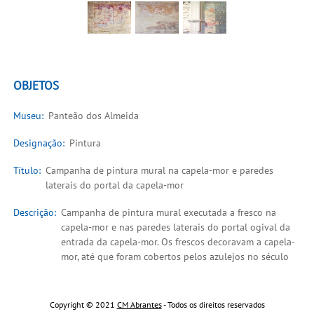
OBJETOS
Museu:
Panteão dos Almeida
Designação:
Pintura
Título:
Campanha de pintura mural na capela-mor e paredes
laterais do portal da capela-mor
Descrição:
Campanha de pintura mural executada a fresco na
capela-mor e nas paredes laterais do portal ogival da
entrada da capela-mor. Os frescos decoravam a capela-
mor, até que foram cobertos pelos azulejos no século
XVI. Posteriormente, foram sendo descobertos através
das diversas intervenções realizadas na igreja. Vestígios
- 1º vestígio: Parede à direta do túmulo de D. Lopo de
Copyright © 2021
CM Abrantes
- Todos os direitos reservados